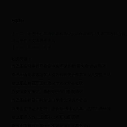
分享到：
上一篇：
奇巴图在乌钢督导检查中央环保督察“回头看”整改和边
习近平生态文明思想提高
下一篇：
很抱歉没有了
相关阅读：
奇巴图在乌钢督导检查中央环保督察“回头看”整改和边
奇巴图会见蒙古国客人双方就有关合作事宜深入交换意见
奇巴图主持召开盟行署第十六次常务会议
兴安盟委副书记、盟长奇巴图到扎旗调研
奇巴图主持召开阿尔山口岸建设现场办公会
兴安盟委书记张恩惠、盟长奇巴图深入乌兰浩特市调研城
奇巴图深入兴安盟经济技术开发区调研
奇巴图主持召开第十五次兴安盟行署常务会议