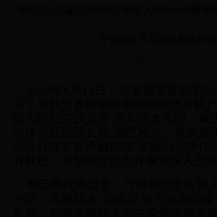
奇巴图会见蒙古国和俄罗斯客人时表示不断深
平促进各方互利共赢共同发
发表时间：2018-06-15 15:15:27
来源：兴安盟行政公署网
2018
年
6
月
14
日，兴安盟盟委副书记
见了来我盟参加中蒙俄国际绿色有机
国大呼拉尔议员博·恩和阿木古朗、蒙
与体育部副部长格·钢巴雅尔、俄罗斯
洪岛行政长官蒂赫耶夫·安德烈·阿列
方就进一步加强交流合作事宜深入交
奇巴图代表盟委、行署和全盟各族人
古朗、蒂赫耶夫·安德烈·阿列克谢耶
欢迎，对蒙古国朋友为中蒙俄绿博会