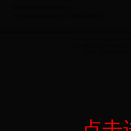
奇巴图率团赴香港开展招商推介
奇巴图同志任兴安盟委副书记、提名任兴安盟盟长
Copyright www.nmgqq.gov.c
地址：内蒙古乌兰浩特市兴安盟党政综合大楼6
备案序号：蒙ICP备05003
点击