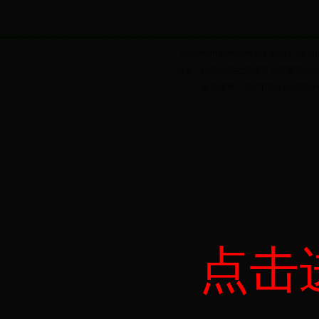
Copyright www.nmgqq.gov.c
地址：内蒙古乌兰浩特市兴安盟党政综合大楼6
备案序号：蒙ICP备05003
点击