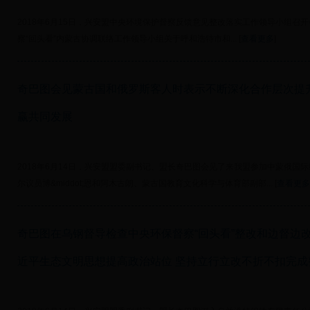
2018年6月15日，兴安盟中央环境保护督察反馈意见整改落实工作领导小组召
察“回头看”内蒙古协调联络工作领导小组关于呼和浩特市和... [
查看更多
]
奇巴图会见蒙古国和俄罗斯客人时表示不断深化合作层次提
赢共同发展
2018年6月14日，兴安盟盟委副书记、盟长奇巴图会见了来我盟参加中蒙俄国
尔议员博&middot;恩和阿木古朗、蒙古国教育文化科学与体育部副部... [
查看更多
奇巴图在乌钢督导检查中央环保督察“回头看”整改和边督边
近平生态文明思想提高政治站位 坚持立行立改不折不扣完成