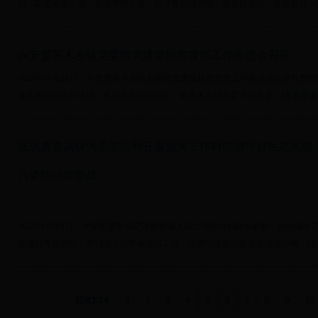
员、副盟长孟文涛，县领导耿天良、关立春陪同调研，盟县扶贫办、县政府办... [
兴安盟苏木乡镇党委抓党建促脱贫攻坚工作推进会召开
2018年5月11日，兴安盟苏木乡镇党委抓党建促脱贫攻坚工作推进会议在扎赉
喜文参加会议并讲话。各旗县市组织部长、各苏木乡镇党委书记等参... [
查看更多
张恩惠在调研污染防治和开展巡河工作时强调守好生态底线 
污染防治攻坚战
2018年5月9日，兴安盟盟委书记张恩惠深入乌兰浩特市和科右前旗，就加强
战进行专题调研，并到洮儿河开展巡河工作，强调污染防治是全面建成小康... [
查
页次1
/
14
1
2
3
4
5
6
7
8
9
10