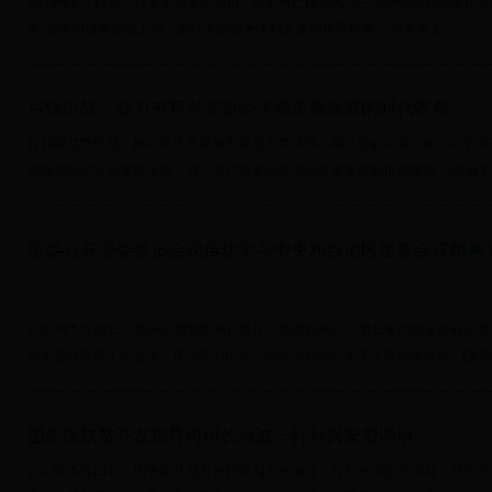
2018年6月14日，兴安盟盟委副书记、盟长奇巴图深入乌兰浩特钢铁有限责任
看”整改和边督边改工作。盟行署副盟长张利文参加督导检查... [
查看更多
]
尽锐出战，奋力书写兴安盟经济高质量发展的时代答卷
打好脱贫攻坚战、推动经济高质量发展是当前决胜小康社会的头等大事。对于兴
作统揽经济社会发展全局，另一面也需要以经济高质量发展助推脱贫攻... [
查看更
盟委召开盟委委员会议传达学习中央和自治区重要会议精神
2018年5月28日，受兴安盟盟委书记委托，盟委副书记、盟长奇巴图主持召开
意见整改落实工作会议，传达学习中央、内蒙古自治区关于生态环境保护... [
查看
国务院扶贫开发指导司司长海波一行到兴安盟调研
2018年5月23日，国务院扶贫开发指导司司长海波一行到兴安盟突泉县，就产