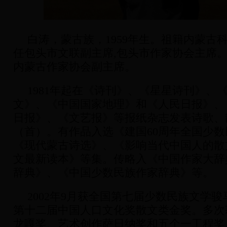
白涛，蒙古族，
1959
年生。祖籍内蒙古
任包头市文联副主席
,
包头市作家协会主席
内蒙古作家协会副主席。
1981年起在《诗刊》、《星星诗刊》、
文》、《中国国家地理》和《人民日报》、
日报》、《文艺报》等报纸杂志发表诗歌、
（首）。有作品入选《建国
60
周年全国少数
《现代蒙古诗选》、《影响当代中国人的散
文最新读本》等集。传略入《中国作家大辞
辞典》、《中国少数民族作家辞典》等。
2002年
9
月获全国第七届少数民族文学骏
第十二届中国人口文化奖散文类金奖。多次
龙嘎奖、艺术创作萨日纳奖和五个一工程奖