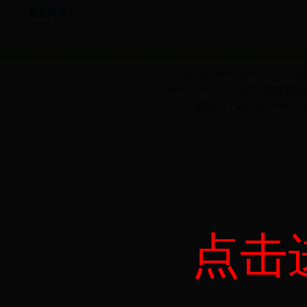
相关阅读：
无相关信息
Copyright www.nmgqq.gov.c
地址：内蒙古乌兰浩特市兴安盟党政综合大楼6
备案序号：蒙ICP备05003
点击