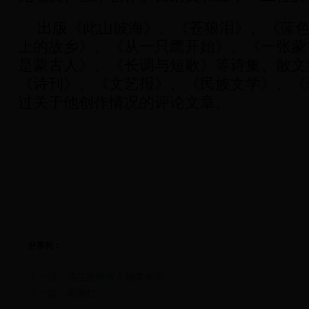
出版《此山彼海》、《苍狼泪》、《蓝
上的故乡》、《从一只鹰开始》、《一张蒙
是蒙古人》、《长调与短歌》等诗集、散文
《诗刊》、《文艺报》、《民族文学》、《
过关于他创作情况的评论文章。
分享到：
上一篇：
乌兰浩特市人物李永志
下一篇：
蒋弼仁