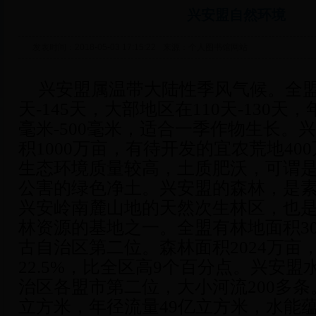
兴安盟自然环境
发表时间：2018-05-03 17:15:22
来源：个人图书馆网站
兴安盟属温带大陆性季风气候。全
天
-145
天，大部地区在
110
天
-130
天，
毫米
-500
毫米，适合一季作物生长。兴
积
1000
万亩，有待开发的宜农荒地
400
生态环境质量较高，土质肥沃，可谓
公害的绿色净土。兴安盟的森林，是
兴安岭南麓山地的天然次生林区，也
林资源的基地之一。全盟有林地面积
3
古自治区第二位。森林面积
2024
万亩
22.5%
，比全区高
9
个百分点。兴安盟
治区各盟市第二位，大小河流
200
多条
立方米，年径流量
49
亿立方米，水能