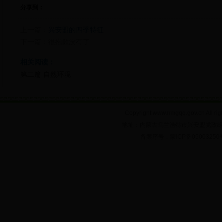
分享到：
上一篇：
兴安盟的四季特征
下一篇：
很抱歉没有了
相关阅读：
第二篇 自然环境
Copyright www.nmgqq.gov.c
地址：内蒙古乌兰浩特市兴安盟党政综合大楼6
备案序号：蒙ICP备05003