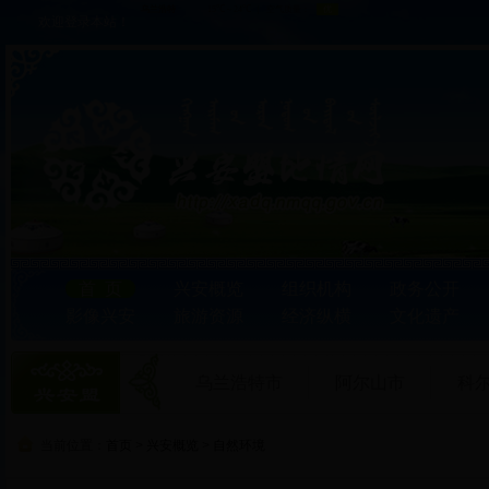
欢迎登录本站！
首 页
兴安概览
组织机构
政务公开
影像兴安
旅游资源
经济纵横
文化遗产
乌兰浩特市
阿尔山市
科
当前位置：
首页
>
兴安概览
>
自然环境